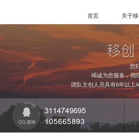
首页
关于移
您
竭诚为您服务，我们
团队主创人员具有6年以上