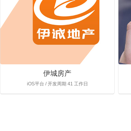
伊城房产
iOS平台 / 开发周期 41 工作日